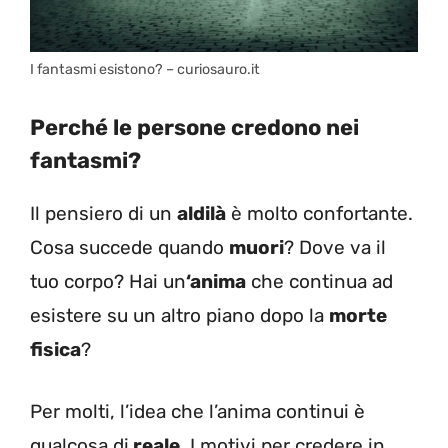
I fantasmi esistono? – curiosauro.it
Perché le persone credono nei
fantasmi?
Il pensiero di un
aldilà
è molto confortante.
Cosa succede quando
muori
? Dove va il
tuo corpo? Hai un
‘anima
che continua ad
esistere su un altro piano dopo la
morte
fisica
?
Per molti, l’idea che l’anima continui è
qualcosa di
reale
. I motivi per credere in