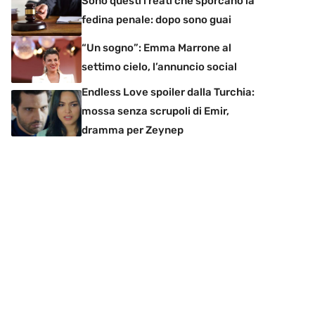
Sono questi i reati che sporcano la
fedina penale: dopo sono guai
“Un sogno”: Emma Marrone al
settimo cielo, l’annuncio social
Endless Love spoiler dalla Turchia:
mossa senza scrupoli di Emir,
dramma per Zeynep