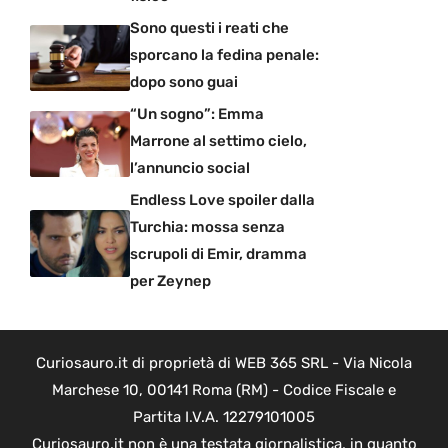
Sono questi i reati che
sporcano la fedina penale:
dopo sono guai
“Un sogno”: Emma
Marrone al settimo cielo,
l’annuncio social
Endless Love spoiler dalla
Turchia: mossa senza
scrupoli di Emir, dramma
per Zeynep
Curiosauro.it di proprietà di WEB 365 SRL - Via Nicola
Marchese 10, 00141 Roma (RM) - Codice Fiscale e
Partita I.V.A. 12279101005
Curiosauro.it non è una testata giornalistica, in quanto