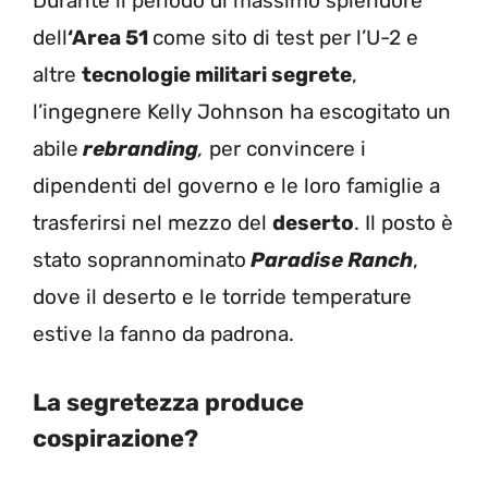
Durante il periodo di massimo splendore
dell
‘Area 51
come sito di test per l’U-2 e
altre
tecnologie militari segrete
,
l’ingegnere Kelly Johnson ha escogitato un
abile
rebranding
,
per convincere i
dipendenti del governo e le loro famiglie a
trasferirsi nel mezzo del
deserto
. Il posto è
stato soprannominato
Paradise Ranch
,
dove il deserto e le torride temperature
estive la fanno da padrona.
La segretezza produce
cospirazione?