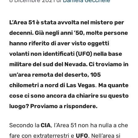
6 Dicembre 2021
di
Daniela Gécchele
L’Area 51 è stata avvolta nel mistero per
decenni. Già negli anni ’50, molte persone
hanno riferito di aver visto oggetti
volanti non identificati (UFO) nella base
militare del sud del Nevada. Ci troviamo in
un’area remota del deserto, 105
chilometri a nord di Las Vegas
.
Ma quante
cose ci sono ancora da chiarire su questo
luogo? Proviamo a rispondere.
Secondo la
CIA
, l’Area 51 non ha nulla a che
fare con extraterrestri e
UFO
. Nell’area si