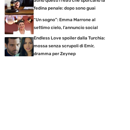
Sono questi i reati che sporcano la
fedina penale: dopo sono guai
“Un sogno”: Emma Marrone al
settimo cielo, l’annuncio social
Endless Love spoiler dalla Turchia:
mossa senza scrupoli di Emir,
dramma per Zeynep