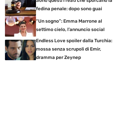
Sono questi i reati che sporcano la
fedina penale: dopo sono guai
“Un sogno”: Emma Marrone al
settimo cielo, l’annuncio social
Endless Love spoiler dalla Turchia:
mossa senza scrupoli di Emir,
dramma per Zeynep