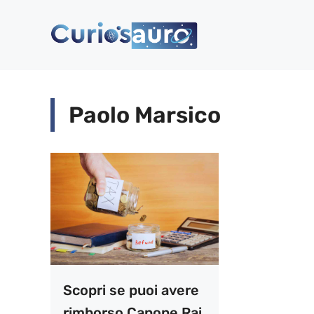
Vai
al
contenuto
Paolo Marsico
Scopri se puoi avere
rimborso Canone Rai