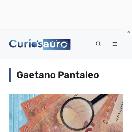
Vai
al
Menu
contenuto
Gaetano Pantaleo