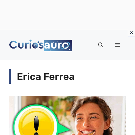
Vai
al
Menu
contenuto
Erica Ferrea