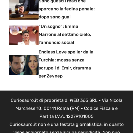
Sono questi i reati che
sporcano la fedina penale:
dopo sono guai
“Un sogno”: Emma
Marrone al settimo cielo,
l’annuncio social
Endless Love spoiler dalla
Turchia: mossa senza
scrupoli di Emir, dramma
per Zeynep
Curiosauro.it di proprietà di WEB 365 SRL - Via Nicola
Marchese 10, 00141 Roma (RM) - Codice Fiscale e
Partita I.V.A. 12279101005
Curiosauro.it non è una testata giornalistica, in quanto
viene aggiornato senza alcuna periodicità. Non può