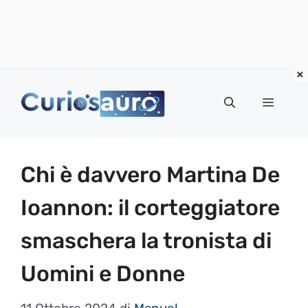
Vai
al
Menu
contenuto
Chi è davvero Martina De
Ioannon: il corteggiatore
smaschera la tronista di
Uomini e Donne