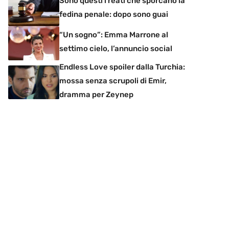
Sono questi i reati che sporcano la
fedina penale: dopo sono guai
“Un sogno”: Emma Marrone al
settimo cielo, l’annuncio social
Endless Love spoiler dalla Turchia:
mossa senza scrupoli di Emir,
dramma per Zeynep