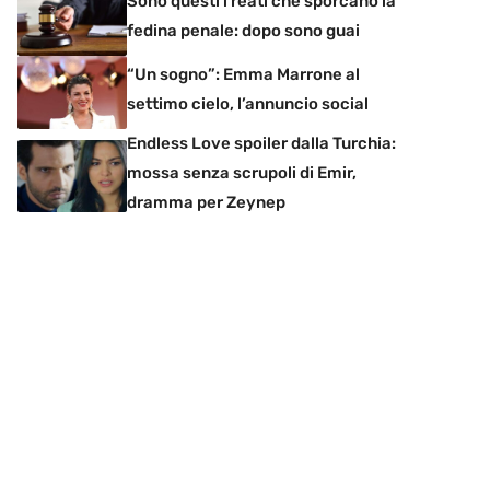
Sono questi i reati che sporcano la
fedina penale: dopo sono guai
“Un sogno”: Emma Marrone al
settimo cielo, l’annuncio social
Endless Love spoiler dalla Turchia:
mossa senza scrupoli di Emir,
dramma per Zeynep