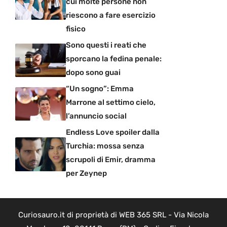
cui molte persone non
riescono a fare esercizio
fisico
Sono questi i reati che
sporcano la fedina penale:
dopo sono guai
“Un sogno”: Emma
Marrone al settimo cielo,
l’annuncio social
Endless Love spoiler dalla
Turchia: mossa senza
scrupoli di Emir, dramma
per Zeynep
Curiosauro.it di proprietà di WEB 365 SRL - Via Nicola