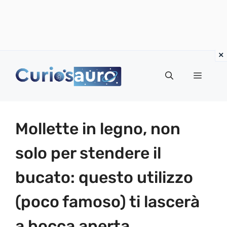
Vai
al
Menu
contenuto
Mollette in legno, non
solo per stendere il
bucato: questo utilizzo
(poco famoso) ti lascerà
a bocca aperta