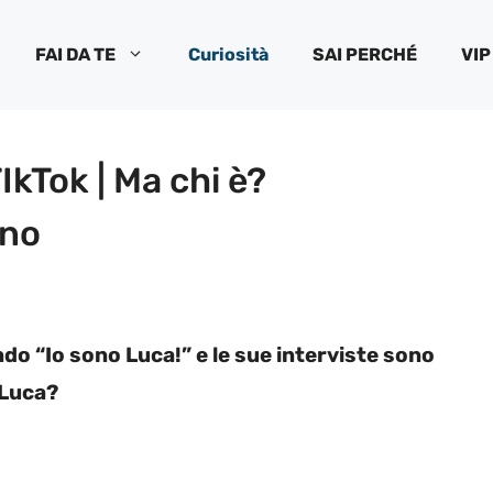
FAI DA TE
Curiosità
SAI PERCHÉ
VIP
IkTok | Ma chi è?
ino
ndo “Io sono Luca!” e le sue interviste sono
i Luca?