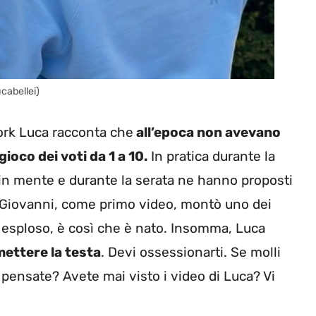
ucabellei)
Pork Luca racconta che
all’epoca non avevano
ioco dei voti da 1 a 10.
In pratica durante la
 in mente e durante la serata ne hanno proposti
he Giovanni, come primo video, montò uno dei
è esploso, è così che è nato. Insomma, Luca
 mettere la testa
. Devi ossessionarti. Se molli
e pensate? Avete mai visto i video di Luca? Vi