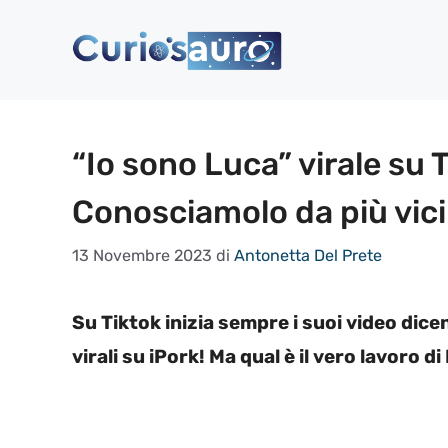
Vai
al
contenuto
“Io sono Luca” virale su T
Conosciamolo da più vic
13 Novembre 2023
di
Antonetta Del Prete
Su Tiktok inizia sempre i suoi video dice
virali su iPork! Ma qual è il vero lavoro d