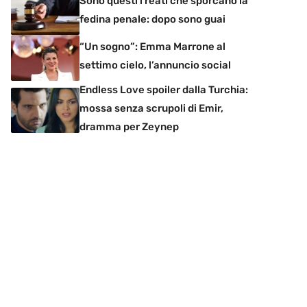
Sono questi i reati che sporcano la
fedina penale: dopo sono guai
“Un sogno”: Emma Marrone al
settimo cielo, l’annuncio social
Endless Love spoiler dalla Turchia:
mossa senza scrupoli di Emir,
dramma per Zeynep