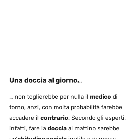
Una doccia al giorno.
..
… non toglierebbe per nulla il
medico
di
torno, anzi, con molta probabilità farebbe
accadere il
contrario
.
Secondo gli esperti,
infatti, fare la
doccia
al mattino sarebbe
un’
abitudine sociale
inutile e
dannosa.