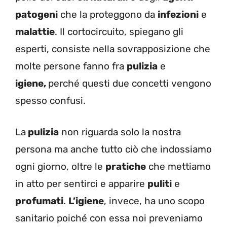
patogeni
che la proteggono da
infezioni
e
malattie
.
Il cortocircuito, spiegano gli
esperti, consiste nella sovrapposizione che
molte persone fanno fra
pulizia
e
igiene,
perché questi due concetti vengono
spesso confusi.
La
pulizia
non riguarda solo la nostra
persona ma anche tutto ciò che indossiamo
ogni giorno, oltre le
pratiche
che
mettiamo
in atto per sentirci e apparire
puliti
e
profumati
.
L’igiene
, invece, ha uno scopo
sanitario poiché con essa noi preveniamo