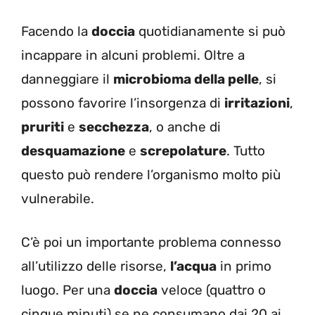
Facendo la
doccia
quotidianamente si può
incappare in alcuni problemi. Oltre a
danneggiare il
microbioma della pelle
, si
possono favorire l’insorgenza di
irritazioni
,
pruriti
e
secchezza
, o anche di
desquamazione
e
screpolature
. Tutto
questo può rendere l’organismo molto più
vulnerabile.
C’è poi un importante problema connesso
all’utilizzo delle risorse,
l’acqua
in primo
luogo. Per una
doccia
veloce (quattro o
cinque minuti) se ne consumano dai 20 ai