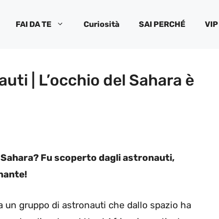
FAI DA TE
Curiosità
SAI PERCHÉ
VIP
uti | L’occhio del Sahara è
l Sahara? Fu scoperto dagli astronauti,
onante!
a un gruppo di astronauti che dallo spazio ha