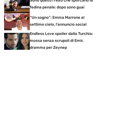
Sono questi i reati che sporcano la
fedina penale: dopo sono guai
“Un sogno”: Emma Marrone al
settimo cielo, l’annuncio social
Endless Love spoiler dalla Turchia:
mossa senza scrupoli di Emir,
dramma per Zeynep