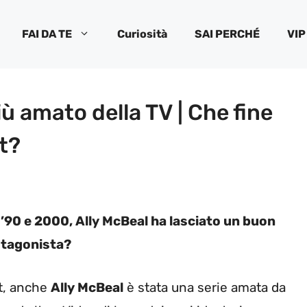
FAI DA TE
Curiosità
SAI PERCHÉ
VIP
iù amato della TV | Che fine
t?
i ’90 e 2000, Ally McBeal ha lasciato un buon
rotagonista?
lt, anche
Ally McBeal
è stata una serie amata da