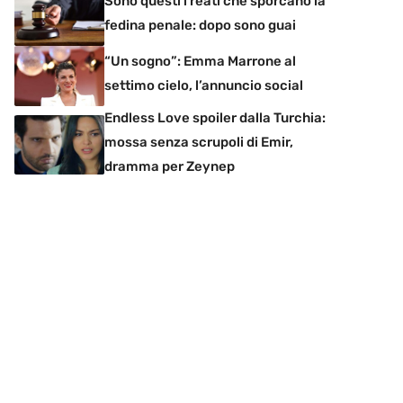
Sono questi i reati che sporcano la
fedina penale: dopo sono guai
“Un sogno”: Emma Marrone al
settimo cielo, l’annuncio social
Endless Love spoiler dalla Turchia:
mossa senza scrupoli di Emir,
dramma per Zeynep