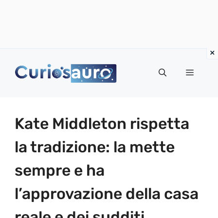
Vai
al
Menu
contenuto
Kate Middleton rispetta
la tradizione: la mette
sempre e ha
l’approvazione della casa
reale e dei sudditi.