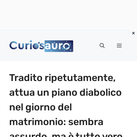
Vai
al
Menu
contenuto
Tradito ripetutamente,
attua un piano diabolico
nel giorno del
matrimonio: sembra
assurdo, ma è tutto vero