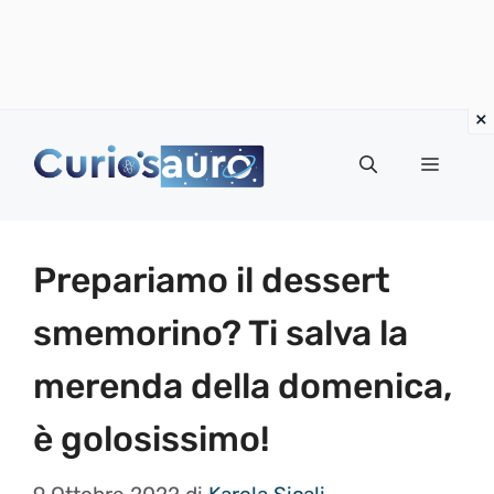
Vai
al
Menu
contenuto
Prepariamo il dessert
smemorino? Ti salva la
merenda della domenica,
è golosissimo!