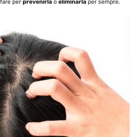
 fare per
prevenirla
o
eliminarla
per sempre.