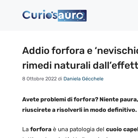
Vai
al
contenuto
Addio forfora e ‘nevischio 
rimedi naturali dall’effe
8 Ottobre 2022
di
Daniela Gécchele
Avete problemi di forfora? Niente paura,
riuscirete a risolverli in modo definitivo
La
forfora
è una patologia del
cuoio cape