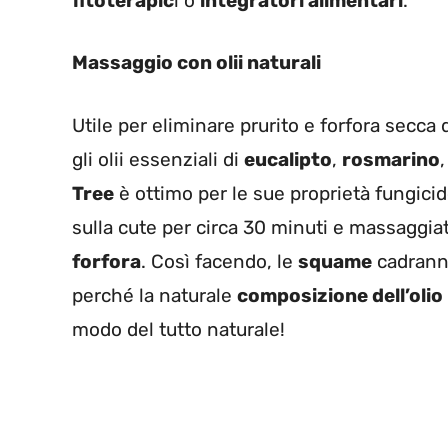
fitoterapic
i o
integratori alimentari
.
Massaggio con olii naturali
Utile per
eliminare prurito e forfora secca da
gli olii essenziali di
eucalipto
,
rosmarino
,
Tree
è ottimo per le sue
proprietà fungici
sulla cute per circa 30 minuti e massaggi
forfora
. Così facendo, le
squame
cadranno
perché la naturale
composizione dell’olio
modo del tutto naturale!