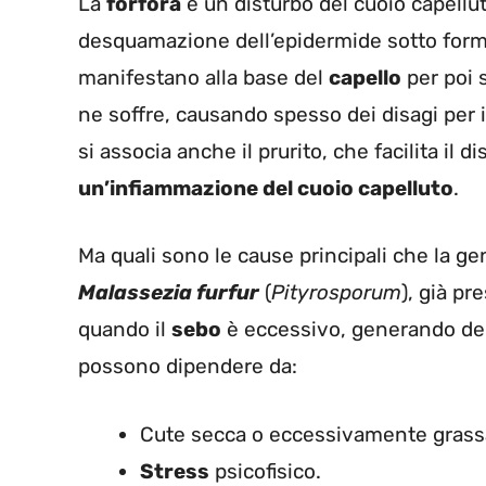
La
forfora
è un disturbo del cuoio capellu
desquamazione dell’epidermide sotto for
manifestano alla base del
capello
per poi s
ne soffre, causando spesso dei disagi per 
si associa anche il prurito, che facilita il
un’infiammazione del cuoio capelluto
.
Ma quali sono le cause principali che la g
Malassezia furfur
(
Pityrosporum
), già p
quando il
sebo
è eccessivo, generando delle
possono dipendere da:
Cute secca o eccessivamente grass
Stress
psicofisico.