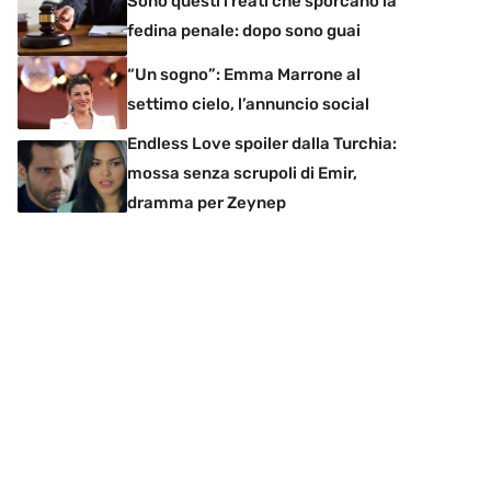
Sono questi i reati che sporcano la
fedina penale: dopo sono guai
“Un sogno”: Emma Marrone al
settimo cielo, l’annuncio social
Endless Love spoiler dalla Turchia:
mossa senza scrupoli di Emir,
dramma per Zeynep