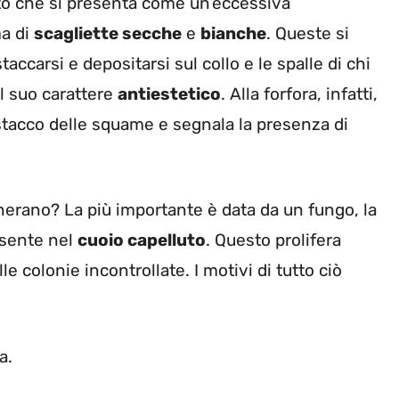
to che si presenta come un’eccessiva
ma di
scagliette secche
e
bianche
. Queste si
taccarsi e depositarsi sul collo e le spalle di chi
il suo carattere
antiestetico
. Alla forfora, infatti,
 distacco delle squame e segnala la presenza di
enerano? La più importante è data da un fungo,
la
resente nel
cuoio capelluto
. Questo prolifera
 colonie incontrollate. I motivi di tutto ciò
a.