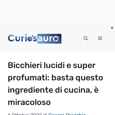
Vai
al
Menu
contenuto
Bicchieri lucidi e super
profumati: basta questo
ingrediente di cucina, è
miracoloso