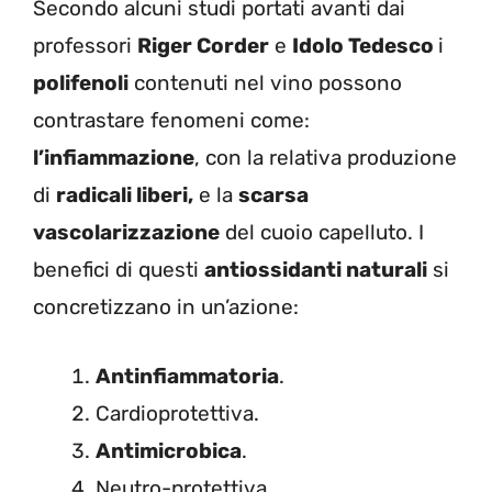
Secondo alcuni studi portati avanti dai
professori
Riger Corder
e
Idolo Tedesco
i
polifenoli
contenuti nel vino possono
contrastare fenomeni come:
l’infiammazione
, con la relativa produzione
di
radicali liberi,
e la
scarsa
vascolarizzazione
del cuoio capelluto. I
benefici di questi
antiossidanti naturali
si
concretizzano in un’azione:
Antinfiammatoria
.
Cardioprotettiva.
Antimicrobica
.
Neutro-protettiva.