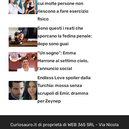
cui molte persone non
riescono a fare esercizio
fisico
Sono questi i reati che
sporcano la fedina penale:
dopo sono guai
“Un sogno”: Emma
Marrone al settimo cielo,
l’annuncio social
Endless Love spoiler dalla
Turchia: mossa senza
scrupoli di Emir, dramma
per Zeynep
Curiosauro.it di proprietà di WEB 365 SRL - Via Nicola