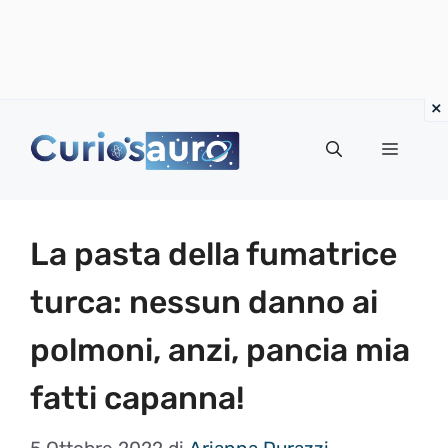
Vai
al
Menu
contenuto
La pasta della fumatrice
turca: nessun danno ai
polmoni, anzi, pancia mia
fatti capanna!