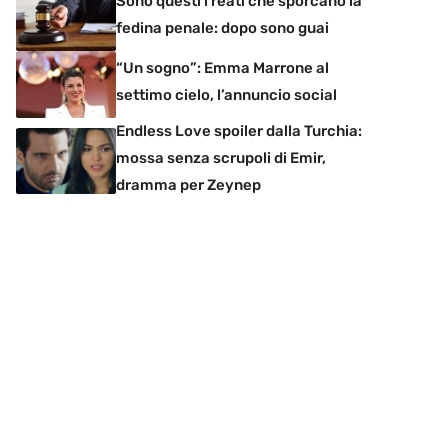
Sono questi i reati che sporcano la
fedina penale: dopo sono guai
“Un sogno”: Emma Marrone al
settimo cielo, l’annuncio social
Endless Love spoiler dalla Turchia:
mossa senza scrupoli di Emir,
dramma per Zeynep