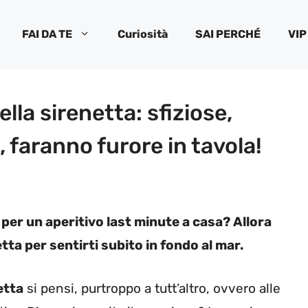
FAI DA TE
Curiosità
SAI PERCHÉ
VIP
lla sirenetta: sfiziose,
 faranno furore in tavola!
e per un aperitivo last minute a casa? Allora
tta per sentirti subito in fondo al mar.
etta
si pensi, purtroppo a tutt’altro, ovvero alle