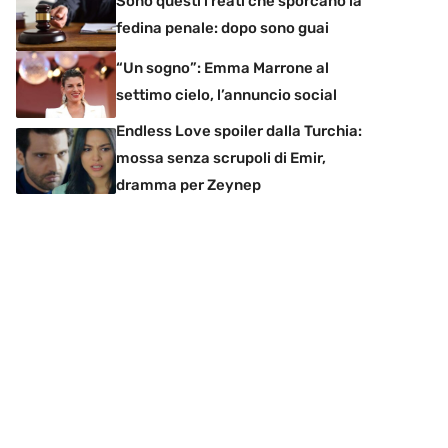
Sono questi i reati che sporcano la
fedina penale: dopo sono guai
“Un sogno”: Emma Marrone al
settimo cielo, l’annuncio social
Endless Love spoiler dalla Turchia:
mossa senza scrupoli di Emir,
dramma per Zeynep