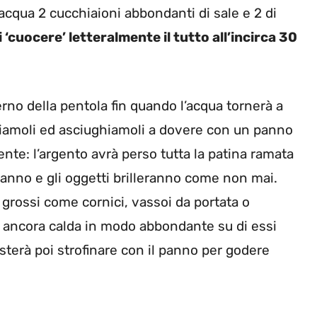
cqua 2 cucchiaioni abbondanti di sale e 2 di
 ‘cuocere’ letteralmente il tutto all’incirca 30
erno della pentola fin quando l’acqua tornerà a
iamoli ed asciughiamoli a dovere con un panno
nte: l’argento avrà perso tutta la patina ramata
ranno e gli oggetti brilleranno come non mai.
e grossi come cornici, vassoi da portata o
a ancora calda in modo abbondante su di essi
terà poi strofinare con il panno per godere