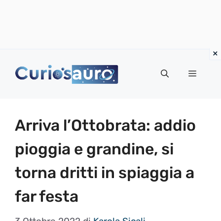
Vai
al
Menu
contenuto
Arriva l’Ottobrata: addio
pioggia e grandine, si
torna dritti in spiaggia a
far festa