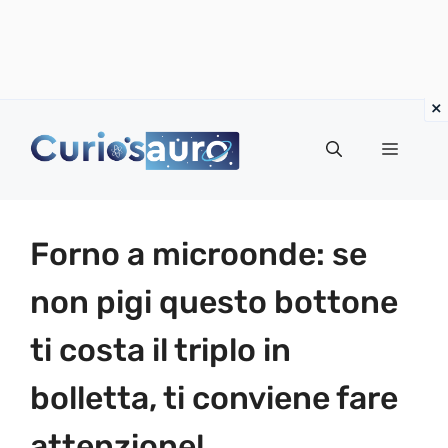
Vai
al
Menu
contenuto
Forno a microonde: se
non pigi questo bottone
ti costa il triplo in
bolletta, ti conviene fare
attenzione!