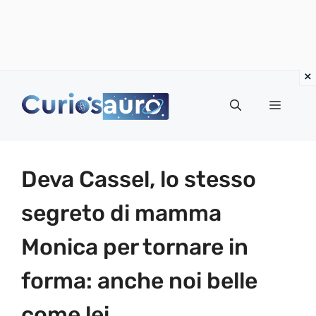
Vai
al
Menu
contenuto
Deva Cassel, lo stesso
segreto di mamma
Monica per tornare in
forma: anche noi belle
come lei