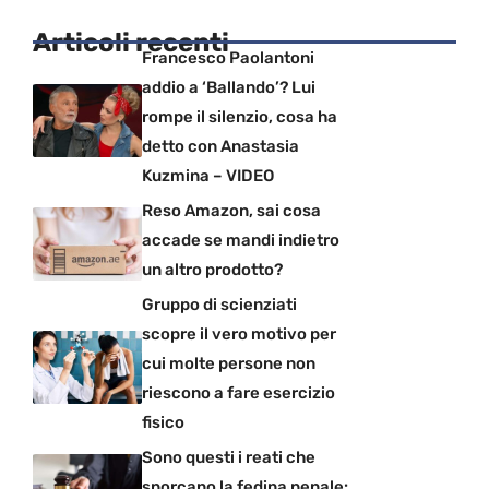
Articoli recenti
Francesco Paolantoni
addio a ‘Ballando’? Lui
rompe il silenzio, cosa ha
detto con Anastasia
Kuzmina – VIDEO
Reso Amazon, sai cosa
accade se mandi indietro
un altro prodotto?
Gruppo di scienziati
scopre il vero motivo per
cui molte persone non
riescono a fare esercizio
fisico
Sono questi i reati che
sporcano la fedina penale: