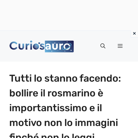
Vai
al
Menu
contenuto
Tutti lo stanno facendo:
bollire il rosmarino è
importantissimo e il
motivo non lo immagini
finché non lo leggi