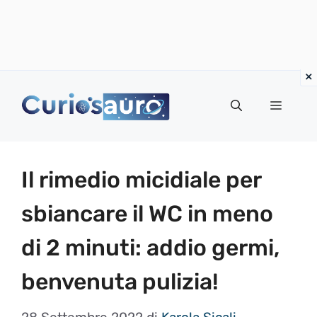
Vai
al
Menu
contenuto
Il rimedio micidiale per
sbiancare il WC in meno
di 2 minuti: addio germi,
benvenuta pulizia!