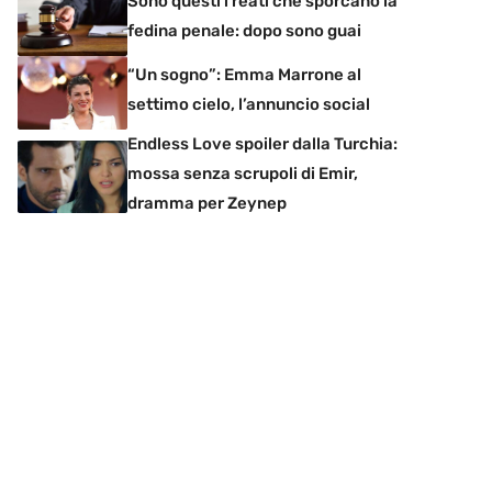
Sono questi i reati che sporcano la
fedina penale: dopo sono guai
“Un sogno”: Emma Marrone al
settimo cielo, l’annuncio social
Endless Love spoiler dalla Turchia:
mossa senza scrupoli di Emir,
dramma per Zeynep