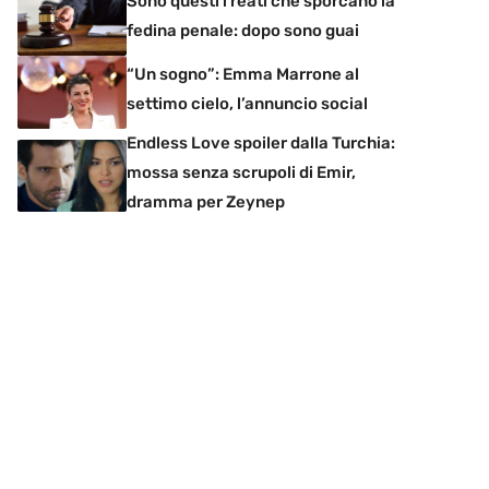
Sono questi i reati che sporcano la
fedina penale: dopo sono guai
“Un sogno”: Emma Marrone al
settimo cielo, l’annuncio social
Endless Love spoiler dalla Turchia:
mossa senza scrupoli di Emir,
dramma per Zeynep