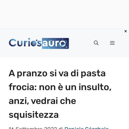
Vai
al
Menu
contenuto
A pranzo si va di pasta
frocia: non è un insulto,
anzi, vedrai che
squisitezza