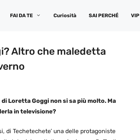
FAI DA TE
Curiosità
SAI PERCHÉ
VIP
gi? Altro che maledetta
nverno
 di Loretta Goggi non si sa più molto. Ma
erla in televisione?
i, di Techetechete’ una delle protagoniste