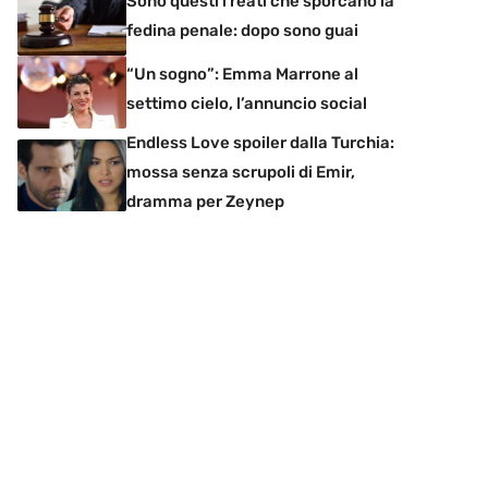
Sono questi i reati che sporcano la
fedina penale: dopo sono guai
“Un sogno”: Emma Marrone al
settimo cielo, l’annuncio social
Endless Love spoiler dalla Turchia:
mossa senza scrupoli di Emir,
dramma per Zeynep