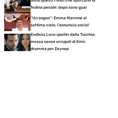
Sono questi i reati che sporcano la
fedina penale: dopo sono guai
“Un sogno”: Emma Marrone al
settimo cielo, l’annuncio social
Endless Love spoiler dalla Turchia:
mossa senza scrupoli di Emir,
dramma per Zeynep