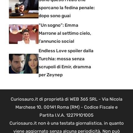
sporcano la fedina penale:
dopo sono guai
“Un sogno”: Emma
Marrone al settimo cielo,
l’annuncio social
Endless Love spoiler dalla
Turchia: mossa senza
scrupoli di Emir, dramma
per Zeynep
Curiosauro.it di proprietà di WEB 365 SRL - Via Nicola
Marchese 10, 00141 Roma (RM) - Codice Fiscale e
Partita I.V.A. 12279101005
Curiosauro.it non è una testata giornalistica, in quanto
viene aggiornato senza alcuna periodicità. Non può