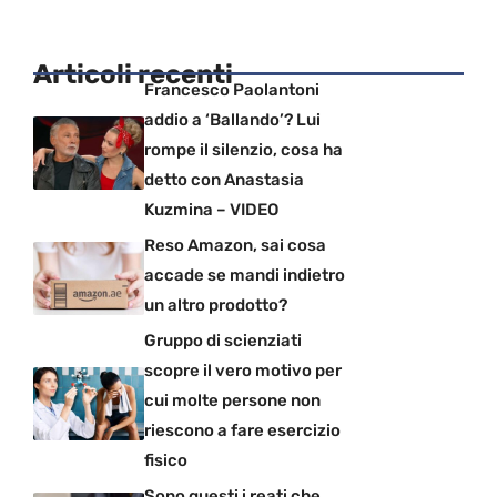
Articoli recenti
Francesco Paolantoni
addio a ‘Ballando’? Lui
rompe il silenzio, cosa ha
detto con Anastasia
Kuzmina – VIDEO
Reso Amazon, sai cosa
accade se mandi indietro
un altro prodotto?
Gruppo di scienziati
scopre il vero motivo per
cui molte persone non
riescono a fare esercizio
fisico
Sono questi i reati che