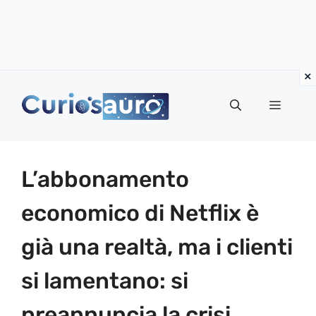
Vai
al
Menu
contenuto
L’abbonamento
economico di Netflix è
già una realtà, ma i clienti
si lamentano: si
preannuncia la crisi