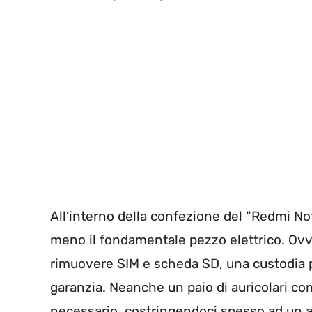
All’interno della confezione del “Redmi Not
meno il fondamentale pezzo elettrico. Ov
rimuovere SIM e scheda SD, una custodia prot
garanzia. Neanche un paio di auricolari co
necessario, costringendoci spesso ad un a