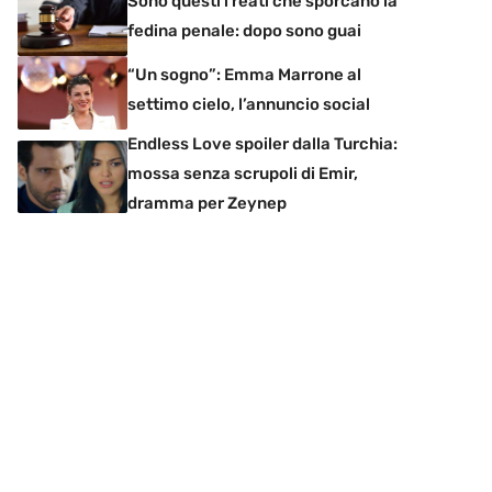
Sono questi i reati che sporcano la
fedina penale: dopo sono guai
“Un sogno”: Emma Marrone al
settimo cielo, l’annuncio social
Endless Love spoiler dalla Turchia:
mossa senza scrupoli di Emir,
dramma per Zeynep