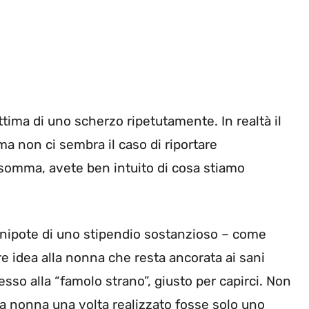
tima di uno scherzo ripetutamente. In realtà il
ma non ci sembra il caso di riportare
nsomma, avete ben intuito di cosa stiamo
 nipote di uno stipendio sostanzioso – come
e idea alla nonna che resta ancorata ai sani
sesso alla “famolo strano”, giusto per capirci. Non
a nonna una volta realizzato fosse solo uno