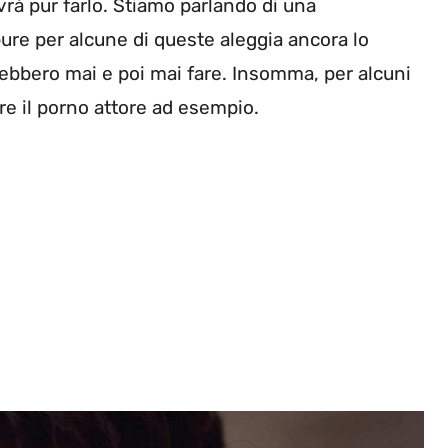
vrà pur farlo. Stiamo parlando di una
pure per alcune di queste aleggia ancora lo
ebbero mai e poi mai fare. Insomma, per alcuni
e il porno attore ad esempio.