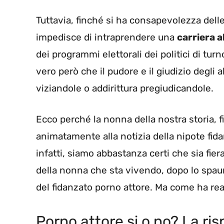
Tuttavia, finché si ha consapevolezza delle
impedisce di intraprendere una
carriera 
dei programmi elettorali dei politici di tur
vero però che il pudore e il giudizio degli a
viziandole o addirittura pregiudicandole.
Ecco perché la nonna della nostra storia, fi
animatamente alla notizia della nipote fida
infatti, siamo abbastanza certi che sia fiera
della nonna che sta vivendo, dopo lo spau
del fidanzato porno attore. Ma come ha rea
Porno attore si o no? La ris