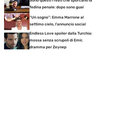
Sono questi i reati che sporcano la
fedina penale: dopo sono guai
“Un sogno”: Emma Marrone al
settimo cielo, l’annuncio social
Endless Love spoiler dalla Turchia:
mossa senza scrupoli di Emir,
dramma per Zeynep