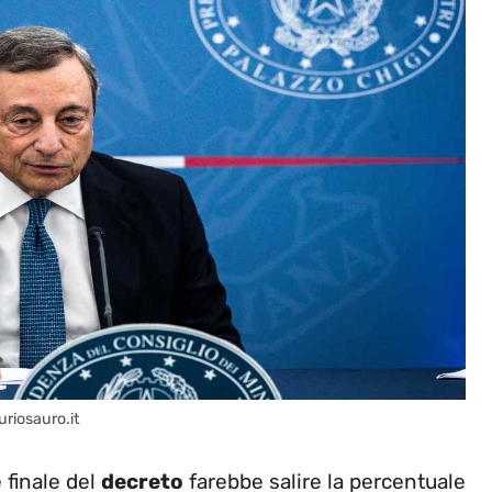
uriosauro.it
e finale del
decreto
farebbe salire la percentuale