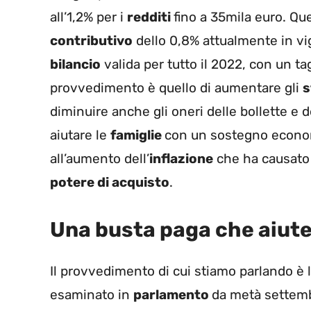
all’1,2% per i
redditi
fino a 35mila euro. Qu
contributivo
dello 0,8% attualmente in vig
bilancio
valida per tutto il 2022, con un ta
provvedimento è quello di aumentare gli
s
diminuire anche gli oneri delle bollette e d
aiutare le
famiglie
con un sostegno economi
all’aumento dell’
inflazione
che ha causato 
potere di acquisto
.
Una busta paga che aiuterà
Il provvedimento di cui stiamo parlando è 
esaminato in
parlamento
da metà settemb