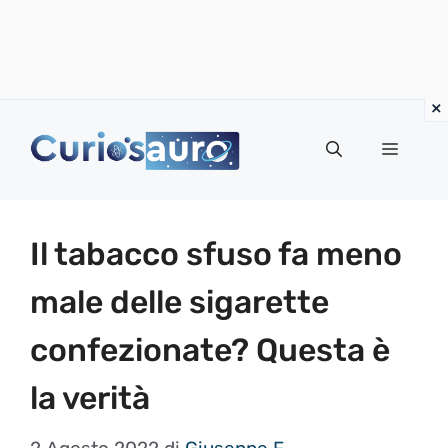
Vai
al
Menu
contenuto
Il tabacco sfuso fa meno
male delle sigarette
confezionate? Questa è
la verità