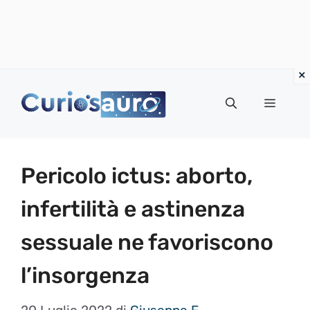
Vai
al
Menu
contenuto
Pericolo ictus: aborto,
infertilità e astinenza
sessuale ne favoriscono
l’insorgenza