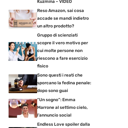
Kuzmina – VIDEO
Reso Amazon, sai cosa
accade se mandi indietro
un altro prodotto?
Gruppo di scienziati
scopre il vero motivo per
cui molte persone non
riescono a fare esercizio
fisico
Sono questi i reati che
sporcano la fedina penale:
dopo sono guai
“Un sogno”: Emma
Marrone al settimo cielo,
l’annuncio social
Endless Love spoiler dalla