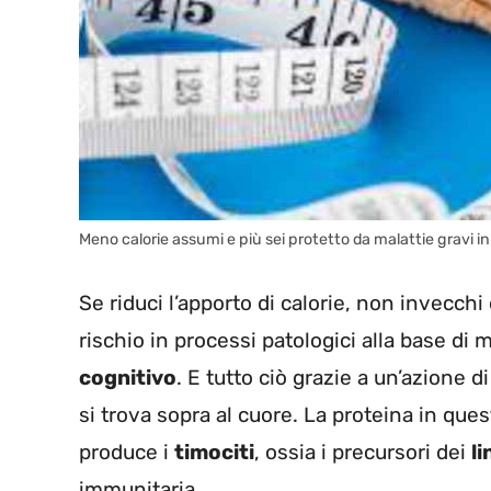
Meno calorie assumi e più sei protetto da malattie gravi i
Se riduci l’apporto di calorie, non invecch
rischio in processi patologici alla base di 
cognitivo
. E tutto ciò grazie a un’azione d
si trova sopra al cuore. La proteina in qu
produce i
timociti
, ossia i precursori dei
li
immunitaria.