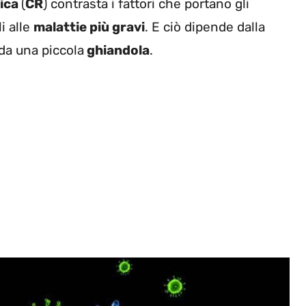
rica
(
CR
) contrasta i fattori che portano gli
i alle
malattie più gravi
. E ciò dipende dalla
da una piccola
ghiandola
.