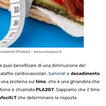
n anzianità (Pixabay) – www.curiosauro.it
i e puoi beneficiare di una diminuzione del
malattie cardiovascolari,
tumorali
e
decadimento
i una proteina sul
timo
, che è una ghiandola che
estione è chiamata
PLA2G7
. Sappiamo che il timo
nfociti T
che determinano la risposta