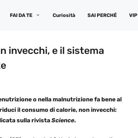
FAI DA TE
Curiosità
SAI PERCHÉ
VIP
n invecchi, e il sistema
te
utrizione o nella malnutrizione fa bene al
riduci il consumo di calorie, non invecchi:
icata sulla rivista
Science
.