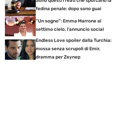
Sono questi i reati che sporcano la
fedina penale: dopo sono guai
“Un sogno”: Emma Marrone al
settimo cielo, l’annuncio social
Endless Love spoiler dalla Turchia:
mossa senza scrupoli di Emir,
dramma per Zeynep