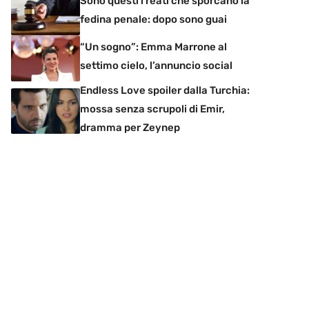
Sono questi i reati che sporcano la
fedina penale: dopo sono guai
“Un sogno”: Emma Marrone al
settimo cielo, l’annuncio social
Endless Love spoiler dalla Turchia:
mossa senza scrupoli di Emir,
dramma per Zeynep