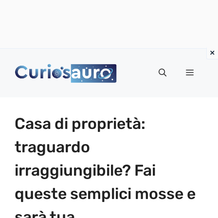
Vai
al
Menu
contenuto
Casa di proprietà:
traguardo
irraggiungibile? Fai
queste semplici mosse e
sarà tua