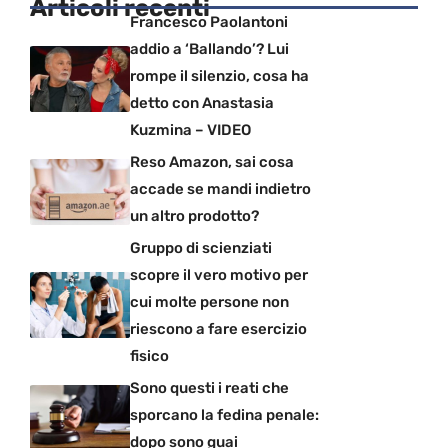
Articoli recenti
Francesco Paolantoni
addio a ‘Ballando’? Lui
rompe il silenzio, cosa ha
detto con Anastasia
Kuzmina – VIDEO
Reso Amazon, sai cosa
accade se mandi indietro
un altro prodotto?
Gruppo di scienziati
scopre il vero motivo per
cui molte persone non
riescono a fare esercizio
fisico
Sono questi i reati che
sporcano la fedina penale:
dopo sono guai