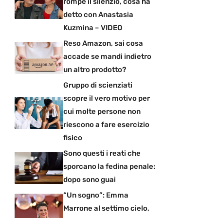
rompe il silenzio, cosa ha
detto con Anastasia
Kuzmina – VIDEO
Reso Amazon, sai cosa
accade se mandi indietro
un altro prodotto?
Gruppo di scienziati
scopre il vero motivo per
cui molte persone non
riescono a fare esercizio
fisico
Sono questi i reati che
sporcano la fedina penale:
dopo sono guai
“Un sogno”: Emma
Marrone al settimo cielo,