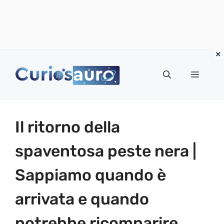
Vai
al
Menu
contenuto
Il ritorno della
spaventosa peste nera |
Sappiamo quando è
arrivata e quando
potrebbe ricomparire