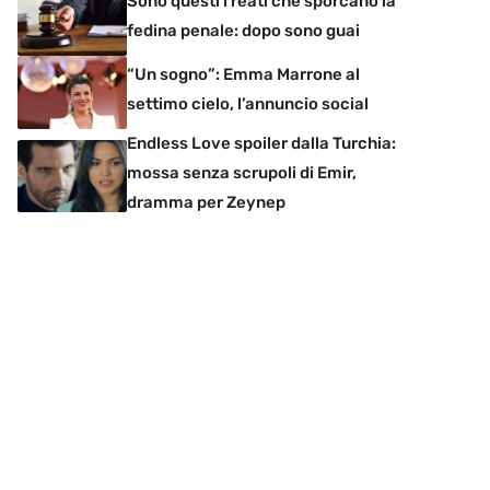
Sono questi i reati che sporcano la
fedina penale: dopo sono guai
“Un sogno”: Emma Marrone al
settimo cielo, l’annuncio social
Endless Love spoiler dalla Turchia:
mossa senza scrupoli di Emir,
dramma per Zeynep